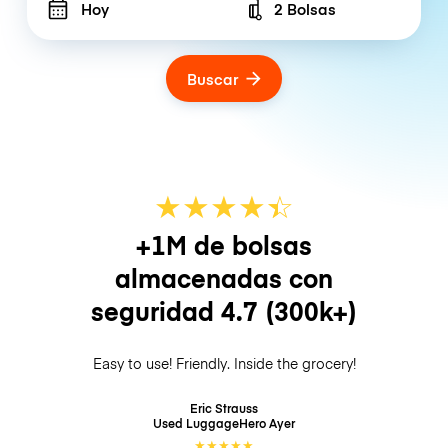
Hoy
2 Bolsas
Number of bags
Buscar
★
★
★
★
☆
★
+1M de bolsas
almacenadas con
seguridad
4.7
(300k+)
Easy to use! Friendly. Inside the grocery!
Eric Strauss
Used LuggageHero
Ayer
★
★
★
★
★