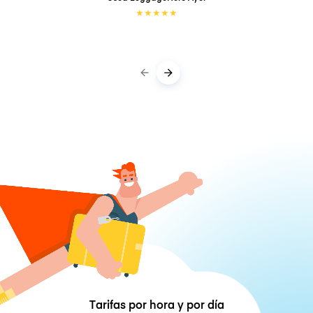
★
★
★
★
★
Tarifas por hora y por día