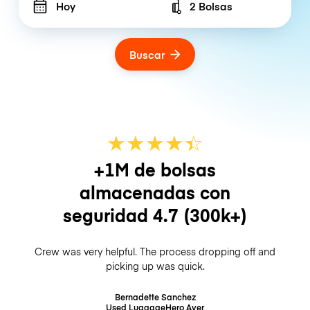
Hoy
2 Bolsas
Number of bags
Buscar
★
★
★
★
☆
★
+1M de bolsas
almacenadas con
seguridad
4.7
(300k+)
Crew was very helpful. The process dropping off and
picking up was quick.
Bernadette Sanchez
Used LuggageHero
Ayer