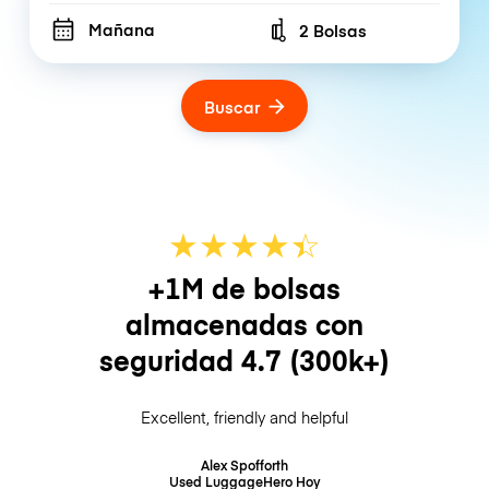
Mañana
2 Bolsas
Number of bags
Buscar
★
★
★
★
☆
★
+1M de bolsas
almacenadas con
seguridad
4.7
(300k+)
Excellent, friendly and helpful
Alex Spofforth
Used LuggageHero
Hoy