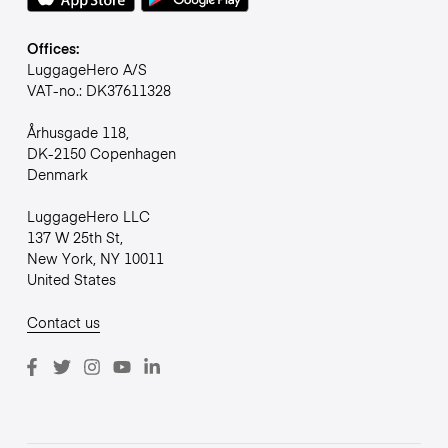
Offices:
LuggageHero A/S
VAT-no.: DK37611328
Århusgade 118,
DK-2150 Copenhagen
Denmark
LuggageHero LLC
137 W 25th St,
New York, NY 10011
United States
Contact us