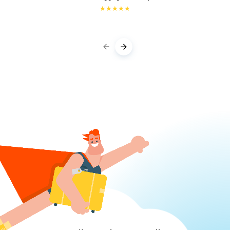
★
★
★
★
★