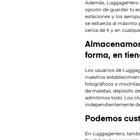
Además, LuggageHero te
opción de guardar tu equ
estaciones y los aeropu
se esfuerza al máximo 
cerca de ti y en cualq
Almacenamos t
forma, en tie
Los usuarios de Luggag
nuestros establecimient
fotográficos o mochila
de maletas, depósito de
admitimos todo. Los cli
independientemente de 
Podemos custo
En LuggageHero, tambié
flexibilidad es esencial