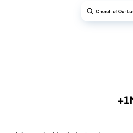
Location
+1