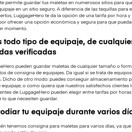
 permite guardar tus maletas en numerosos sitios para que
ipaje en un sitio seguro. A diferencia de las taquillas para 
ertos, LuggageHero te da la opción de una tarifa por hora 
por ofrecer una opción económica y segura para que puedas
uier momento.
odo tipo de equipaje, de cualquie
ndas verificadas
eHero pueden guardar maletas de cualquier tamaño o forma
os de consigna de equipajes. Da igual si se trata de equipos
s. Dicho de otro modo: puedes conseguir almacenamiento p
 equipaje, o como quiera que nuestros satisfechos clientes l
entes de LuggageHero pueden elegir entre tarifas por horas 
lo que necesiten guardar.
diar tu equipaje durante varios dí
n tenemos consigna para maletas para varios días, ya que
 cuando estás de viaje.