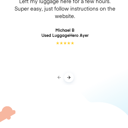
Left my luggage here for a few hours.
Super easy, just follow instructions on the
website.
Michael B
Used LuggageHero
Ayer
★
★
★
★
★