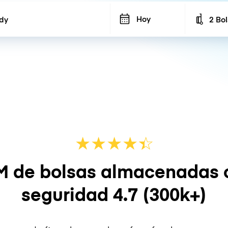
Hoy
2 Bo
Number
★
★
★
★
☆
★
M de bolsas almacenadas 
seguridad
4.7
(300k+)