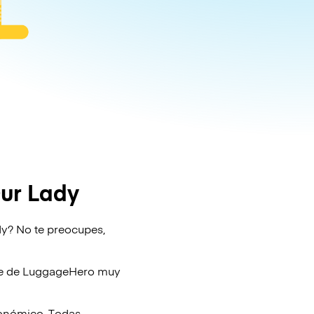
Our Lady
dy? No te preocupes,
je de
LuggageHero
muy
conómico. Todas