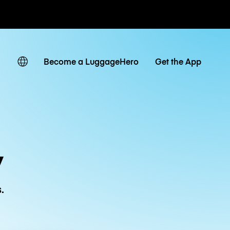
r hora / día
Become a LuggageHero
Get the App
y
.