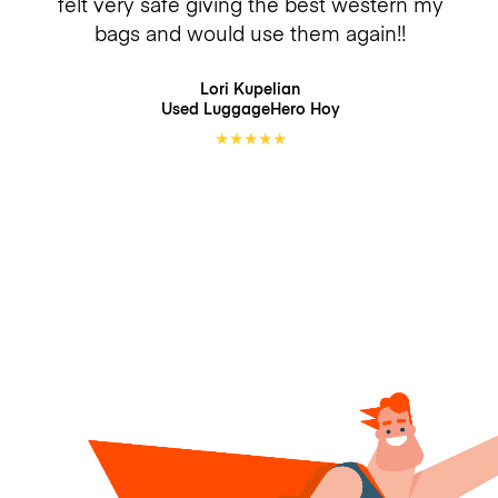
felt very safe giving the best western my
bags and would use them again!!
Lori Kupelian
Used LuggageHero
Hoy
★
★
★
★
★