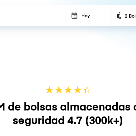
Hoy
2 Bo
Number
★
★
★
★
☆
★
M de bolsas almacenadas 
seguridad
4.7
(300k+)