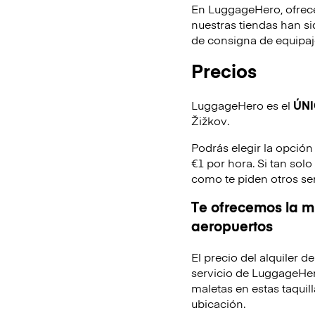
En LuggageHero, ofrec
nuestras tiendas han s
de consigna de equipaje
Precios
LuggageHero es el
ÚN
Žižkov.
Podrás elegir la opción
€1 por hora. Si tan sol
como te piden otros se
Te ofrecemos la mi
aeropuertos
El precio del alquiler 
servicio de LuggageHer
maletas en estas taquill
ubicación.