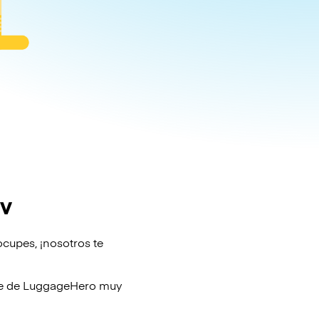
ov
ocupes, ¡nosotros te
je de
LuggageHero
muy