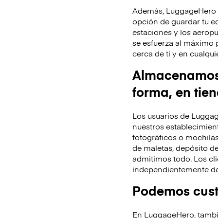
Además, LuggageHero te
opción de guardar tu equ
estaciones y los aeropu
se esfuerza al máximo 
cerca de ti y en cualq
Almacenamos t
forma, en tie
Los usuarios de Luggag
nuestros establecimient
fotográficos o mochila
de maletas, depósito de
admitimos todo. Los cli
independientemente de 
Podemos custo
En LuggageHero, tambié