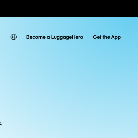
r hora / día
Become a LuggageHero
Get the App
.