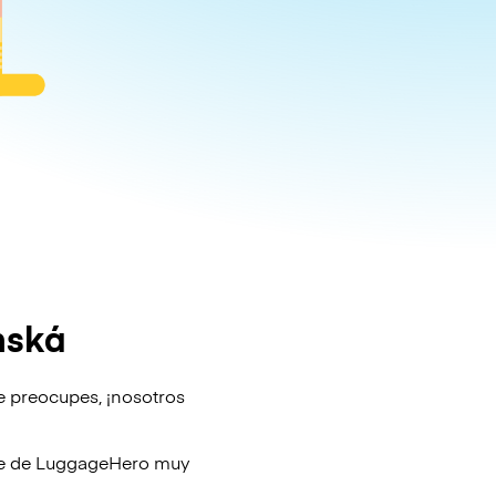
nská
e preocupes, ¡nosotros
je de
LuggageHero
muy