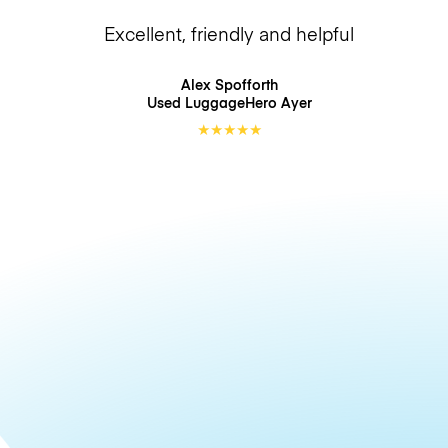
Excellent, friendly and helpful
Alex Spofforth
Used LuggageHero
Ayer
★
★
★
★
★