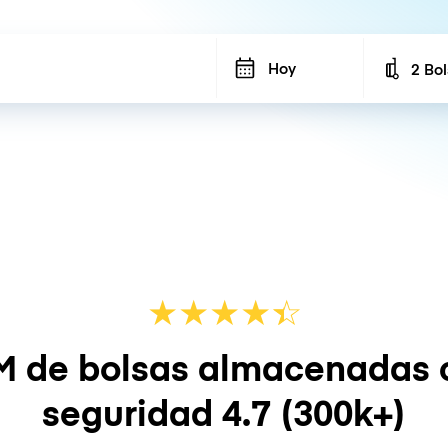
Hoy
2 Bo
Number
★
★
★
★
☆
★
M de bolsas almacenadas 
seguridad
4.7
(300k+)