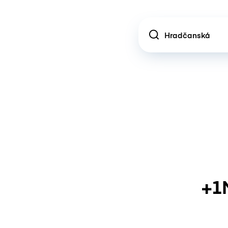
Location
+1