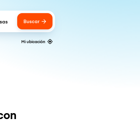
Buscar
lsas
 of bags
Mi ubicación
con