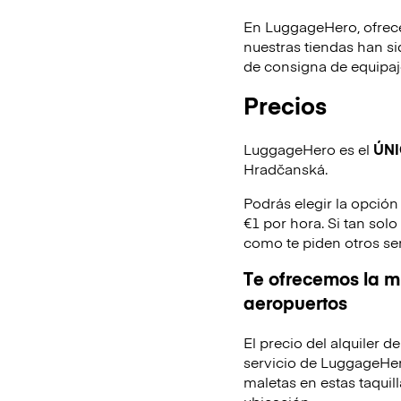
En LuggageHero, ofrec
nuestras tiendas han s
de consigna de equipaje
Precios
LuggageHero es el
ÚN
Hradčanská.
Podrás elegir la opción
€1 por hora. Si tan sol
como te piden otros se
Te ofrecemos la mi
aeropuertos
El precio del alquiler 
servicio de LuggageHer
maletas en estas taquill
ubicación.