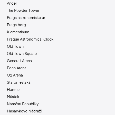
Anděl
The Powder Tower
Prags astronomiske ur
Prags borg
Klementinum
Prague Astronomical Clock
Old Town
Old Town Square
Generali Arena
Eden Arena
O2 Arena
Staroměstská
Florenc
Můstek
Náměstí Republiky
Masarykovo Nádraží