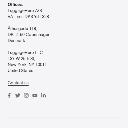
Offices:
LuggageHero A/S
VAT-no.: DK37611328
Århusgade 118,
DK-2150 Copenhagen
Denmark
LuggageHero LLC
137 W 25th St,
New York, NY 10011
United States
Contact us