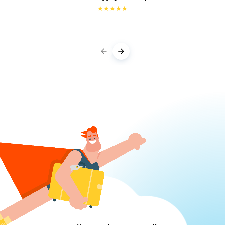
★
★
★
★
★