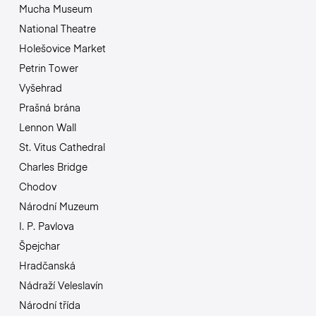
Mucha Museum
National Theatre
Holešovice Market
Petrin Tower
Vyšehrad
Prašná brána
Lennon Wall
St. Vitus Cathedral
Charles Bridge
Chodov
Národní Muzeum
I. P. Pavlova
Špejchar
Hradčanská
Nádraží Veleslavín
Národní třída