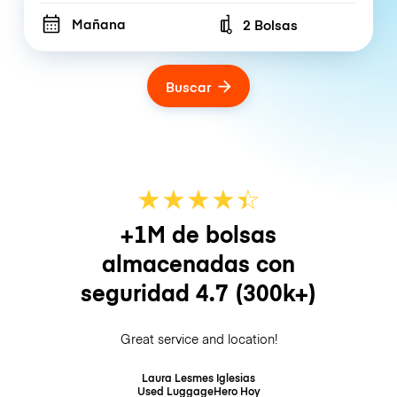
Mañana
2 Bolsas
Number of bags
Buscar
★
★
★
★
☆
★
+1M de bolsas
almacenadas con
seguridad
4.7
(300k+)
Great service and location!
Laura Lesmes Iglesias
Used LuggageHero
Hoy